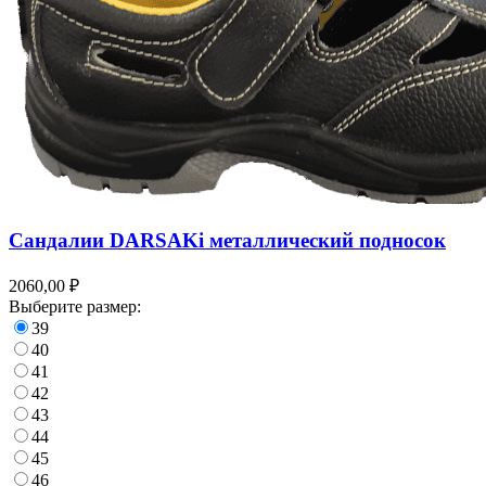
Сандалии DARSAKi металлический подносок
2060,00 ₽
Выберите размер:
39
40
41
42
43
44
45
46