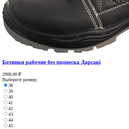
Ботинки рабочие без подноска Дарсакi
2000,00 ₽
Выберите размер:
38
39
40
41
42
43
44
45