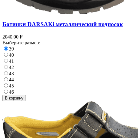
Ботинки DARSAKi металлический подносок
2040,00 ₽
Выберите размер:
39
40
41
42
43
44
45
46
В корзину