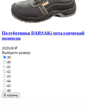
Полуботинки DARSAKi металлический
подносок
2020,00 ₽
Выберите размер:
39
40
41
42
43
44
45
46
В корзину