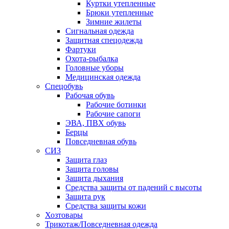
Куртки утепленные
Брюки утепленные
Зимние жилеты
Сигнальная одежда
Защитная спецодежда
Фартуки
Охота-рыбалка
Головные уборы
Медицинская одежда
Спецобувь
Рабочая обувь
Рабочие ботинки
Рабочие сапоги
ЭВА, ПВХ обувь
Берцы
Повседневная обувь
СИЗ
Защита глаз
Защита головы
Защита дыхания
Средства защиты от падений с высоты
Защита рук
Средства защиты кожи
Хозтовары
Трикотаж/Повседневная одежда