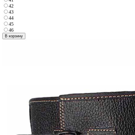
42
43
44
45
46
В корзину