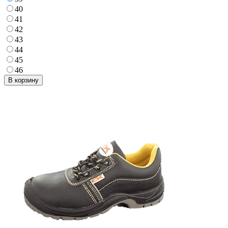
40
41
42
43
44
45
46
В корзину