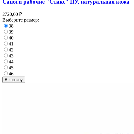
Сапоги рабочие "Стикс" ПУ, натуральная кожа
2720,00 ₽
Выберите размер:
38
39
40
41
42
43
44
45
46
В корзину