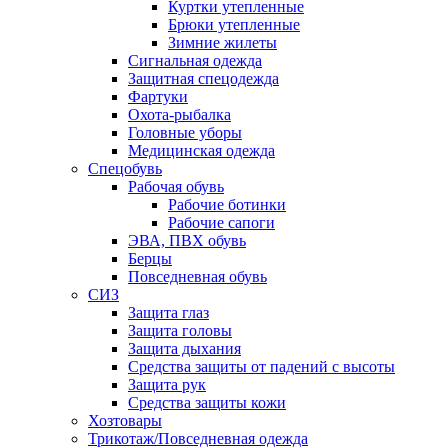
Куртки утепленные
Брюки утепленные
Зимние жилеты
Сигнальная одежда
Защитная спецодежда
Фартуки
Охота-рыбалка
Головные уборы
Медицинская одежда
Спецобувь
Рабочая обувь
Рабочие ботинки
Рабочие сапоги
ЭВА, ПВХ обувь
Берцы
Повседневная обувь
СИЗ
Защита глаз
Защита головы
Защита дыхания
Средства защиты от падений с высоты
Защита рук
Средства защиты кожи
Хозтовары
Трикотаж/Повседневная одежда