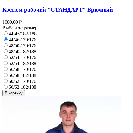
Костюм рабочий "СТАНДАРТ" Брючный
1080,00 ₽
Выберите размер:
44-46/182-188
44/46-170/176
48/50-170/176
48/50-182/188
52/54-170/176
52/54-182/188
56/58-170/176
56/58-182/188
60/62-170/176
60/62-182/188
В корзину