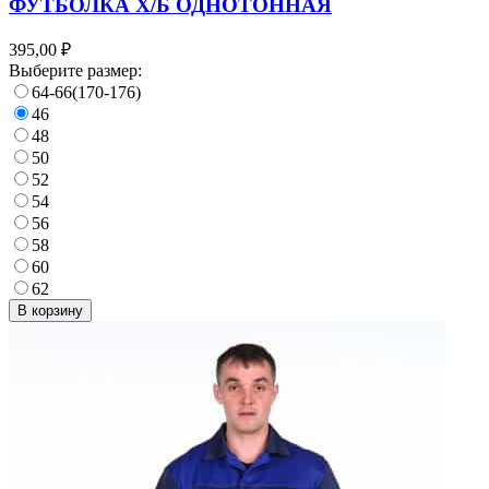
ФУТБОЛКА Х/Б ОДНОТОННАЯ
395,00 ₽
Выберите размер:
64-66(170-176)
46
48
50
52
54
56
58
60
62
В корзину