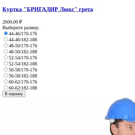
Куртка "БРИГАДИР Люкс" грета
2600,00 ₽
Выберите размер:
44-46/170-176
44-46/182-188
48-50/170-176
48-50/182-188
52-54/170-176
52-54/182-188
56-58/170-176
56-58/182-188
60-62/170-176
60-62/182-188
В корзину