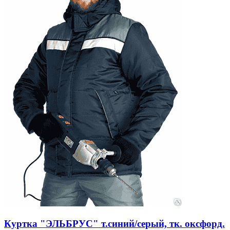
Куртка "ЭЛЬБРУС" т.синий/серый, тк. оксфорд.