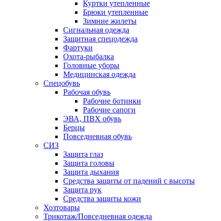
Куртки утепленные
Брюки утепленные
Зимние жилеты
Сигнальная одежда
Защитная спецодежда
Фартуки
Охота-рыбалка
Головные уборы
Медицинская одежда
Спецобувь
Рабочая обувь
Рабочие ботинки
Рабочие сапоги
ЭВА, ПВХ обувь
Берцы
Повседневная обувь
СИЗ
Защита глаз
Защита головы
Защита дыхания
Средства защиты от падений с высоты
Защита рук
Средства защиты кожи
Хозтовары
Трикотаж/Повседневная одежда