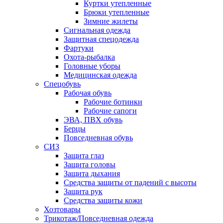
Куртки утепленные
Брюки утепленные
Зимние жилеты
Сигнальная одежда
Защитная спецодежда
Фартуки
Охота-рыбалка
Головные уборы
Медицинская одежда
Спецобувь
Рабочая обувь
Рабочие ботинки
Рабочие сапоги
ЭВА, ПВХ обувь
Берцы
Повседневная обувь
СИЗ
Защита глаз
Защита головы
Защита дыхания
Средства защиты от падений с высоты
Защита рук
Средства защиты кожи
Хозтовары
Трикотаж/Повседневная одежда