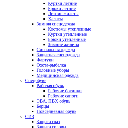
Куртки летние
Брюки летние
Летние жилеты
Халаты
Зимняя спецодежда
Костюмы утепленные
Куртки утепленные
Брюки утепленные
Зимние жилеты
Сигнальная одежда
Защитная спецодежда
Фартуки
Охота-рыбалка
Головные уборы
Медицинская одежда
Спецобувь
Рабочая обувь
Рабочие ботинки
Рабочие сапоги
ЭВА, ПВХ обувь
Берцы
Повседневная обувь
СИЗ
Защита глаз
Защита головы