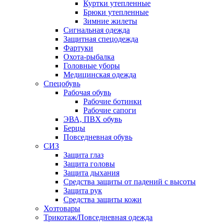
Куртки утепленные
Брюки утепленные
Зимние жилеты
Сигнальная одежда
Защитная спецодежда
Фартуки
Охота-рыбалка
Головные уборы
Медицинская одежда
Спецобувь
Рабочая обувь
Рабочие ботинки
Рабочие сапоги
ЭВА, ПВХ обувь
Берцы
Повседневная обувь
СИЗ
Защита глаз
Защита головы
Защита дыхания
Средства защиты от падений с высоты
Защита рук
Средства защиты кожи
Хозтовары
Трикотаж/Повседневная одежда