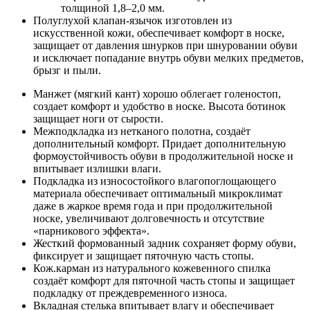
толщиной 1,8–2,0 мм.
Полуглухой клапан-язычок изготовлен из
искусственной кожи, обеспечивает комфорт в носке,
защищает от давления шнурков при шнуровании обуви
и исключает попадание внутрь обуви мелких предметов,
брызг и пыли.
Манжет (мягкий кант) хорошо облегает голеностоп,
создает комфорт и удобство в носке. Высота ботинок
защищает ноги от сырости.
Межподкладка из нетканого полотна, создаёт
дополнительный комфорт. Придает дополнительную
формоустойчивость обуви в продолжительной носке и
впитывает излишки влаги.
Подкладка из износостойкого влагопоглощающего
материала обеспечивает оптимальный микроклимат
даже в жаркое время года и при продолжительной
носке, увеличивают долговечность и отсутствие
«парникового эффекта».
Жесткий формованный задник сохраняет форму обуви,
фиксирует и защищает пяточную часть стопы.
Кож.карман из натурального кожевенного спилка
создаёт комфорт для пяточной часть стопы и защищает
подкладку от преждевременного износа.
Вкладная стелька впитывает влагу и обеспечивает