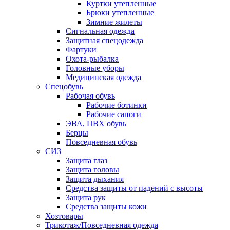
Куртки утепленные
Брюки утепленные
Зимние жилеты
Сигнальная одежда
Защитная спецодежда
Фартуки
Охота-рыбалка
Головные уборы
Медицинская одежда
Спецобувь
Рабочая обувь
Рабочие ботинки
Рабочие сапоги
ЭВА, ПВХ обувь
Берцы
Повседневная обувь
СИЗ
Защита глаз
Защита головы
Защита дыхания
Средства защиты от падений с высоты
Защита рук
Средства защиты кожи
Хозтовары
Трикотаж/Повседневная одежда