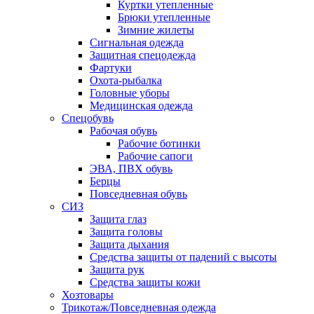
Куртки утепленные
Брюки утепленные
Зимние жилеты
Сигнальная одежда
Защитная спецодежда
Фартуки
Охота-рыбалка
Головные уборы
Медицинская одежда
Спецобувь
Рабочая обувь
Рабочие ботинки
Рабочие сапоги
ЭВА, ПВХ обувь
Берцы
Повседневная обувь
СИЗ
Защита глаз
Защита головы
Защита дыхания
Средства защиты от падений с высоты
Защита рук
Средства защиты кожи
Хозтовары
Трикотаж/Повседневная одежда