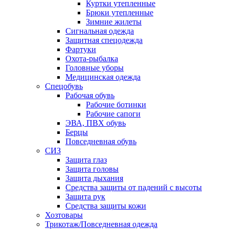
Куртки утепленные
Брюки утепленные
Зимние жилеты
Сигнальная одежда
Защитная спецодежда
Фартуки
Охота-рыбалка
Головные уборы
Медицинская одежда
Спецобувь
Рабочая обувь
Рабочие ботинки
Рабочие сапоги
ЭВА, ПВХ обувь
Берцы
Повседневная обувь
СИЗ
Защита глаз
Защита головы
Защита дыхания
Средства защиты от падений с высоты
Защита рук
Средства защиты кожи
Хозтовары
Трикотаж/Повседневная одежда