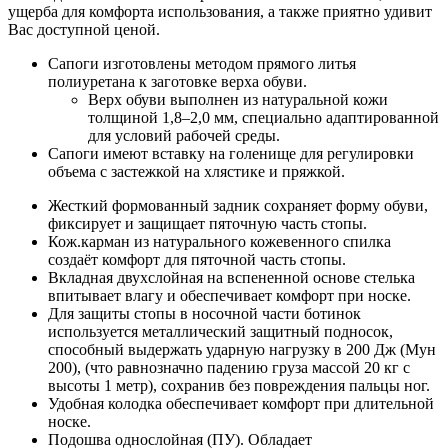
ущерба для комфорта использования, а также приятно удивит
Вас доступной ценой.
Сапоги изготовлены методом прямого литья
полиуретана к заготовке верха обуви.
Верх обуви выполнен из натуральной кожи
толщиной 1,8–2,0 мм, специально адаптированной
для условий рабочей среды.
Сапоги имеют вставку на голенище для регулировки
объема с застежкой на хлястике и пряжкой.
Жесткий формованный задник сохраняет форму обуви,
фиксирует и защищает пяточную часть стопы.
Кож.карман из натурального кожевенного спилка
создаёт комфорт для пяточной часть стопы.
Вкладная двухслойная на вспененной основе стелька
впитывает влагу и обеспечивает комфорт при носке.
Для защиты стопы в носочной части ботинок
используется металлический защитный подносок,
способный выдержать ударную нагрузку в 200 Дж (Мун
200), (что равнозначно падению груза массой 20 кг с
высоты 1 метр), сохранив без повреждения пальцы ног.
Удобная колодка обеспечивает комфорт при длительной
носке.
Подошва однослойная (ПУ). Обладает