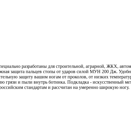
пециально разработаны для строительной, аграрной, ЖКХ, автом
жная защита пальцев стопы от ударов силой МУН 200 Дж. Удобна
ельную защиту вашим ногам от проколов, от низких температур
ию грязи и пыли внутрь ботинка. Подкладка - искусственный ме
 российским стандартам и рассчитан на умеренно широкую ногу.