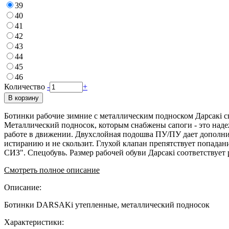
39
40
41
42
43
44
45
46
Количество
-
+
В корзину
Ботинки рабочие зимние с металлическим подноском Дарсакi с
Металлический подносок, которым снабжены сапоги - это наде
работе в движении. Двухслойная подошва ПУ/ПУ дает дополнит
истиранию и не скользит. Глухой клапан препятствует попадан
СИЗ". Спецобувь. Размер рабочей обуви Дарсакi соответствует
Смотреть полное описание
Описание:
Ботинки DARSAKi утепленные, металлический подносок
Характеристики: