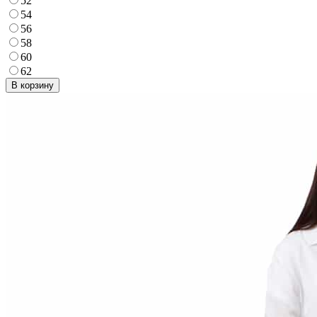
52
54
56
58
60
62
В корзину