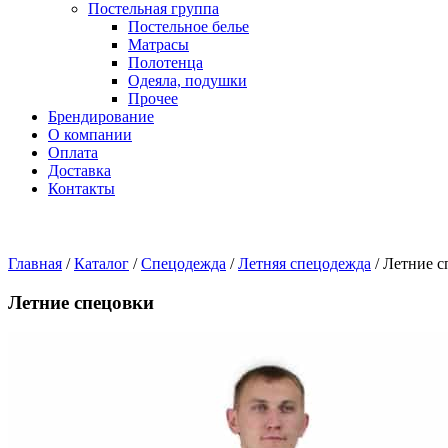
Постельная группа
Постельное белье
Матрасы
Полотенца
Одеяла, подушки
Прочее
Брендирование
О компании
Оплата
Доставка
Контакты
Главная
/
Каталог
/
Спецодежда
/
Летняя спецодежда
/
Летние с
Летние спецовки