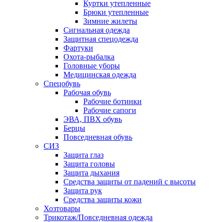
Куртки утепленные
Брюки утепленные
Зимние жилеты
Сигнальная одежда
Защитная спецодежда
Фартуки
Охота-рыбалка
Головные уборы
Медицинская одежда
Спецобувь
Рабочая обувь
Рабочие ботинки
Рабочие сапоги
ЭВА, ПВХ обувь
Берцы
Повседневная обувь
СИЗ
Защита глаз
Защита головы
Защита дыхания
Средства защиты от падений с высоты
Защита рук
Средства защиты кожи
Хозтовары
Трикотаж/Повседневная одежда