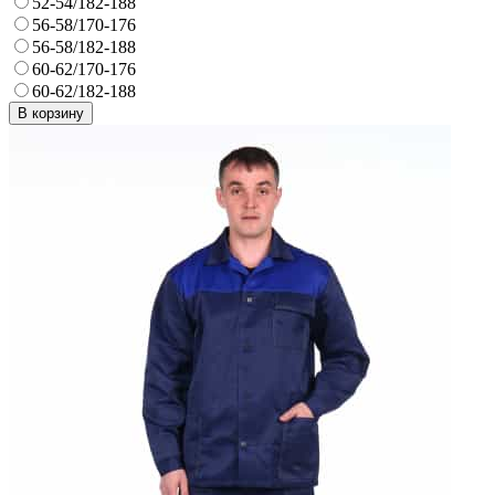
52-54/182-188
56-58/170-176
56-58/182-188
60-62/170-176
60-62/182-188
В корзину