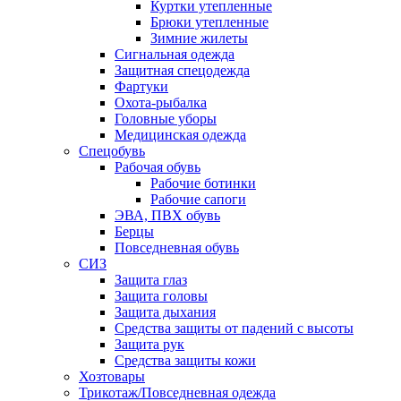
Куртки утепленные
Брюки утепленные
Зимние жилеты
Сигнальная одежда
Защитная спецодежда
Фартуки
Охота-рыбалка
Головные уборы
Медицинская одежда
Спецобувь
Рабочая обувь
Рабочие ботинки
Рабочие сапоги
ЭВА, ПВХ обувь
Берцы
Повседневная обувь
СИЗ
Защита глаз
Защита головы
Защита дыхания
Средства защиты от падений с высоты
Защита рук
Средства защиты кожи
Хозтовары
Трикотаж/Повседневная одежда