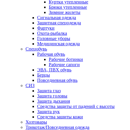
Куртки утепленные
Брюки утепленные
Зимние жилеты
Сигнальная одежда
Защитная спецодежда
Фартуки
Охота-рыбалка
Головные уборы
Медицинская одежда
Спецобувь
Рабочая обувь
Рабочие ботинки
Рабочие сапоги
ЭВА, ПВХ обувь
Берцы
Повседневная обувь
СИЗ
Защита глаз
Защита головы
Защита дыхания
Средства защиты от падений с высоты
Защита рук
Средства защиты кожи
Хозтовары
Трикотаж/Повседневная одежда