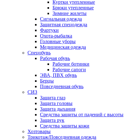
Куртки утепленные
Брюки утепленные
Зимние жилеты
Сигнальная одежда
Защитная спецодежда
Фартуки
Охота-рыбалка
Головные уборы
Медицинская одежда
Спецобувь
Рабочая обувь
Рабочие ботинки
Рабочие сапоги
ЭВА, ПВХ обувь
Берцы
Повседневная обувь
СИЗ
Защита глаз
Защита головы
Защита дыхания
Средства защиты от падений с высоты
Защита рук
Средства защиты кожи
Хозтовары
Трикотаж/Повседневная одежда