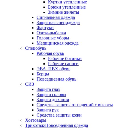
Куртки утепленные
Брюки утепленные
Зимние жилеты
Сигнальная одежда
Защитная спецодежда
Фартуки
Охота-рыбалка
Головные уборы
Медицинская одежда
Спецобувь
Рабочая обувь
Рабочие ботинки
Рабочие сапоги
ЭВА, ПВХ обувь
Берцы
Повседневная обувь
СИЗ
Защита глаз
Защита головы
Защита дыхания
Средства защиты от падений с высоты
Защита рук
Средства защиты кожи
Хозтовары
Трикотаж/Повседневная одежда