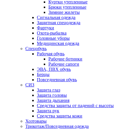
Куртки утепленные
Брюки утепленные
Зимние жилеты
Сигнальная одежда
Защитная спецодежда
Фартуки
Охота-рыбалка
Головные уборы
Медицинская одежда
Спецобувь
Рабочая обувь
Рабочие ботинки
Рабочие сапоги
ЭВА, ПВХ обувь
Берцы
Повседневная обувь
СИЗ
Защита глаз
Защита головы
Защита дыхания
Средства защиты от падений с высоты
Защита рук
Средства защиты кожи
Хозтовары
Трикотаж/Повседневная одежда