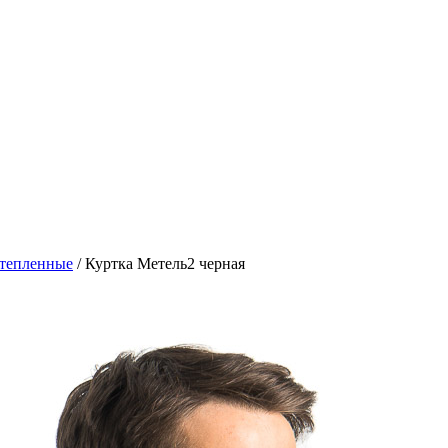
утепленные
/
Куртка Метель2 черная