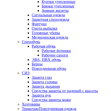
Куртки утепленные
Брюки утепленные
Зимние жилеты
Сигнальная одежда
Защитная спецодежда
Фартуки
Охота-рыбалка
Головные уборы
Медицинская одежда
Спецобувь
Рабочая обувь
Рабочие ботинки
Рабочие сапоги
ЭВА, ПВХ обувь
Берцы
Повседневная обувь
СИЗ
Защита глаз
Защита головы
Защита дыхания
Средства защиты от падений с высоты
Защита рук
Средства защиты кожи
Хозтовары
Трикотаж/Повседневная одежда