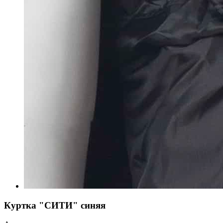
Куртка "СИТИ" синяя