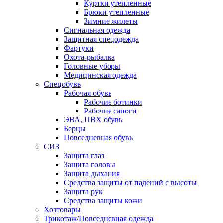
Куртки утепленные
Брюки утепленные
Зимние жилеты
Сигнальная одежда
Защитная спецодежда
Фартуки
Охота-рыбалка
Головные уборы
Медицинская одежда
Спецобувь
Рабочая обувь
Рабочие ботинки
Рабочие сапоги
ЭВА, ПВХ обувь
Берцы
Повседневная обувь
СИЗ
Защита глаз
Защита головы
Защита дыхания
Средства защиты от падений с высоты
Защита рук
Средства защиты кожи
Хозтовары
Трикотаж/Повседневная одежда