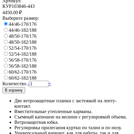
Артикул:
КУР103846-443
4450,00 ₽
Выберите размер:
44/46-170/176
44/46-182/188
48/50-170/176
48/50-182/188
52/54-170/176
52/54-182/188
56/58-170/176
56/58-182/188
60/62-170/176
60/62-182/188
Количество
-
+
В корзину
Две ветрозащитные планки с застежкой на ленту-
контакт.
Вместительные утепленные карманы.
Съемный капюшон на молнии с регулировкой объема.
Ветрозащитная юбка.
Регулировка прилегания куртки по талии и по низу.
Универсальный вариант, как для работы, так и для