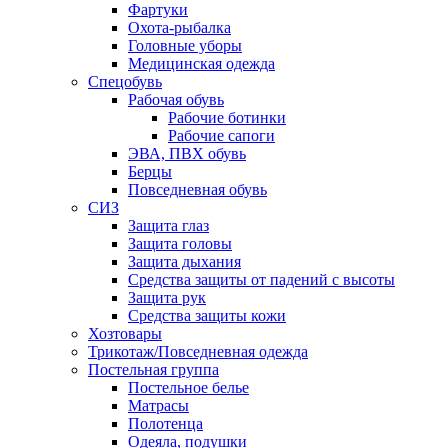
Фартуки
Охота-рыбалка
Головные уборы
Медицинская одежда
Спецобувь
Рабочая обувь
Рабочие ботинки
Рабочие сапоги
ЭВА, ПВХ обувь
Берцы
Повседневная обувь
СИЗ
Защита глаз
Защита головы
Защита дыхания
Средства защиты от падений с высоты
Защита рук
Средства защиты кожи
Хозтовары
Трикотаж/Повседневная одежда
Постельная группа
Постельное белье
Матрасы
Полотенца
Одеяла, подушки