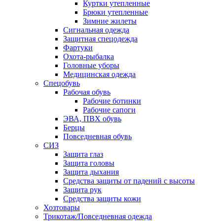
Куртки утепленные
Брюки утепленные
Зимние жилеты
Сигнальная одежда
Защитная спецодежда
Фартуки
Охота-рыбалка
Головные уборы
Медицинская одежда
Спецобувь
Рабочая обувь
Рабочие ботинки
Рабочие сапоги
ЭВА, ПВХ обувь
Берцы
Повседневная обувь
СИЗ
Защита глаз
Защита головы
Защита дыхания
Средства защиты от падений с высоты
Защита рук
Средства защиты кожи
Хозтовары
Трикотаж/Повседневная одежда