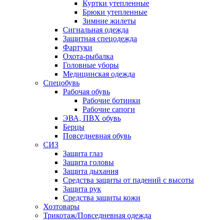
Куртки утепленные
Брюки утепленные
Зимние жилеты
Сигнальная одежда
Защитная спецодежда
Фартуки
Охота-рыбалка
Головные уборы
Медицинская одежда
Спецобувь
Рабочая обувь
Рабочие ботинки
Рабочие сапоги
ЭВА, ПВХ обувь
Берцы
Повседневная обувь
СИЗ
Защита глаз
Защита головы
Защита дыхания
Средства защиты от падений с высоты
Защита рук
Средства защиты кожи
Хозтовары
Трикотаж/Повседневная одежда