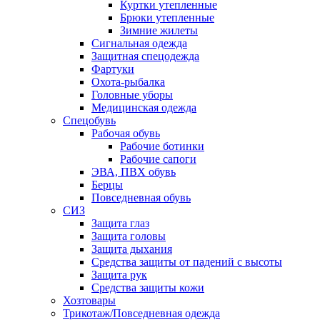
Куртки утепленные
Брюки утепленные
Зимние жилеты
Сигнальная одежда
Защитная спецодежда
Фартуки
Охота-рыбалка
Головные уборы
Медицинская одежда
Спецобувь
Рабочая обувь
Рабочие ботинки
Рабочие сапоги
ЭВА, ПВХ обувь
Берцы
Повседневная обувь
СИЗ
Защита глаз
Защита головы
Защита дыхания
Средства защиты от падений с высоты
Защита рук
Средства защиты кожи
Хозтовары
Трикотаж/Повседневная одежда