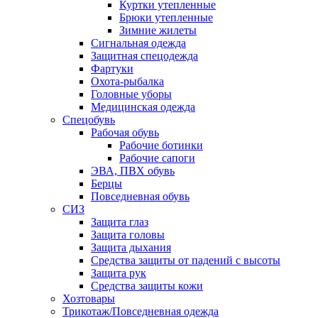
Куртки утепленные
Брюки утепленные
Зимние жилеты
Сигнальная одежда
Защитная спецодежда
Фартуки
Охота-рыбалка
Головные уборы
Медицинская одежда
Спецобувь
Рабочая обувь
Рабочие ботинки
Рабочие сапоги
ЭВА, ПВХ обувь
Берцы
Повседневная обувь
СИЗ
Защита глаз
Защита головы
Защита дыхания
Средства защиты от падений с высоты
Защита рук
Средства защиты кожи
Хозтовары
Трикотаж/Повседневная одежда