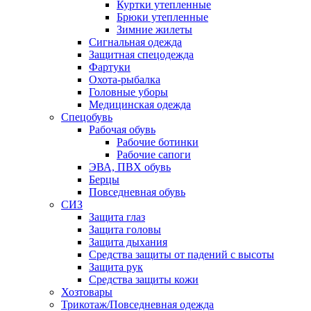
Куртки утепленные
Брюки утепленные
Зимние жилеты
Сигнальная одежда
Защитная спецодежда
Фартуки
Охота-рыбалка
Головные уборы
Медицинская одежда
Спецобувь
Рабочая обувь
Рабочие ботинки
Рабочие сапоги
ЭВА, ПВХ обувь
Берцы
Повседневная обувь
СИЗ
Защита глаз
Защита головы
Защита дыхания
Средства защиты от падений с высоты
Защита рук
Средства защиты кожи
Хозтовары
Трикотаж/Повседневная одежда