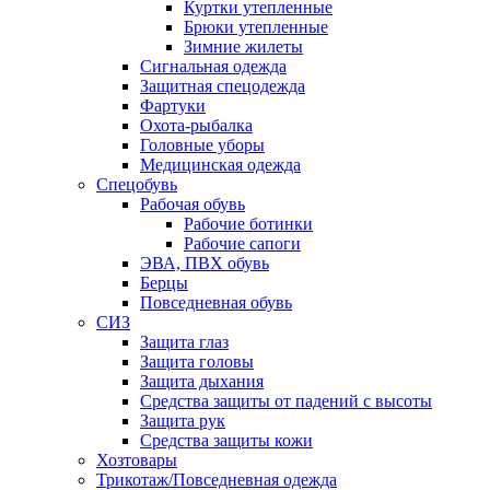
Куртки утепленные
Брюки утепленные
Зимние жилеты
Сигнальная одежда
Защитная спецодежда
Фартуки
Охота-рыбалка
Головные уборы
Медицинская одежда
Спецобувь
Рабочая обувь
Рабочие ботинки
Рабочие сапоги
ЭВА, ПВХ обувь
Берцы
Повседневная обувь
СИЗ
Защита глаз
Защита головы
Защита дыхания
Средства защиты от падений с высоты
Защита рук
Средства защиты кожи
Хозтовары
Трикотаж/Повседневная одежда