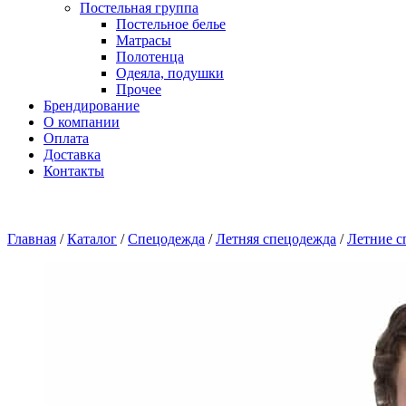
Постельная группа
Постельное белье
Матрасы
Полотенца
Одеяла, подушки
Прочее
Брендирование
О компании
Оплата
Доставка
Контакты
Главная
/
Каталог
/
Спецодежда
/
Летняя спецодежда
/
Летние с