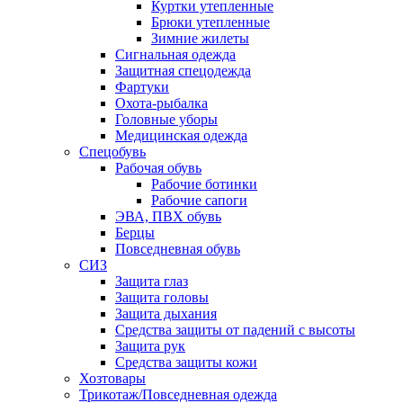
Куртки утепленные
Брюки утепленные
Зимние жилеты
Сигнальная одежда
Защитная спецодежда
Фартуки
Охота-рыбалка
Головные уборы
Медицинская одежда
Спецобувь
Рабочая обувь
Рабочие ботинки
Рабочие сапоги
ЭВА, ПВХ обувь
Берцы
Повседневная обувь
СИЗ
Защита глаз
Защита головы
Защита дыхания
Средства защиты от падений с высоты
Защита рук
Средства защиты кожи
Хозтовары
Трикотаж/Повседневная одежда