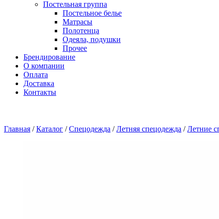
Постельная группа
Постельное белье
Матрасы
Полотенца
Одеяла, подушки
Прочее
Брендирование
О компании
Оплата
Доставка
Контакты
Главная
/
Каталог
/
Спецодежда
/
Летняя спецодежда
/
Летние с