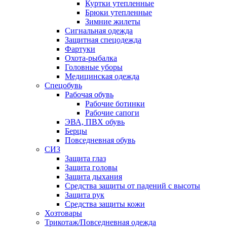
Куртки утепленные
Брюки утепленные
Зимние жилеты
Сигнальная одежда
Защитная спецодежда
Фартуки
Охота-рыбалка
Головные уборы
Медицинская одежда
Спецобувь
Рабочая обувь
Рабочие ботинки
Рабочие сапоги
ЭВА, ПВХ обувь
Берцы
Повседневная обувь
СИЗ
Защита глаз
Защита головы
Защита дыхания
Средства защиты от падений с высоты
Защита рук
Средства защиты кожи
Хозтовары
Трикотаж/Повседневная одежда