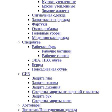
Куртки утепленные
Брюки утепленные
Зимние жилеты
Сигнальная одежда
Защитная спецодежда
Фартуки
Охота-рыбалка
Головные уборы
Медицинская одежда
Спецобувь
Рабочая обувь
Рабочие ботинки
Рабочие сапоги
ЭВА, ПВХ обувь
Берцы
Повседневная обувь
СИЗ
Защита глаз
Защита головы
Защита дыхания
Средства защиты от падений с высоты
Защита рук
Средства защиты кожи
Хозтовары
Трикотаж/Повседневная одежда