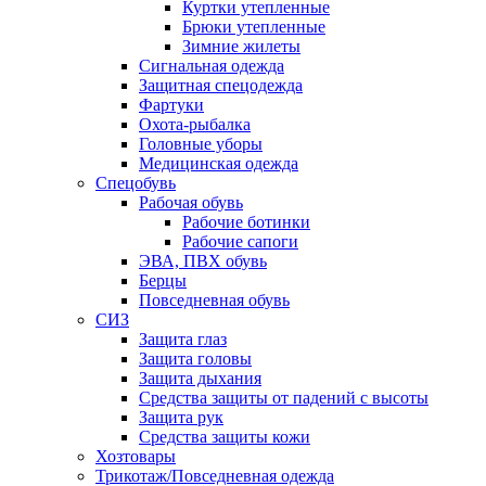
Куртки утепленные
Брюки утепленные
Зимние жилеты
Сигнальная одежда
Защитная спецодежда
Фартуки
Охота-рыбалка
Головные уборы
Медицинская одежда
Спецобувь
Рабочая обувь
Рабочие ботинки
Рабочие сапоги
ЭВА, ПВХ обувь
Берцы
Повседневная обувь
СИЗ
Защита глаз
Защита головы
Защита дыхания
Средства защиты от падений с высоты
Защита рук
Средства защиты кожи
Хозтовары
Трикотаж/Повседневная одежда