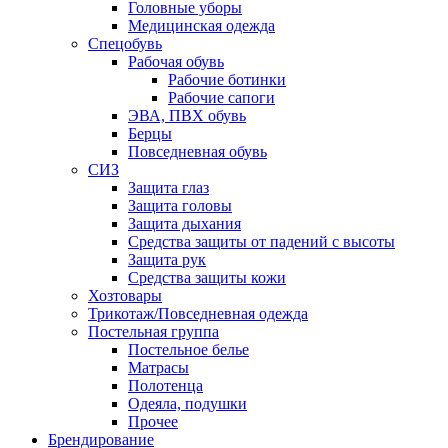
Головные уборы
Медицинская одежда
Спецобувь
Рабочая обувь
Рабочие ботинки
Рабочие сапоги
ЭВА, ПВХ обувь
Берцы
Повседневная обувь
СИЗ
Защита глаз
Защита головы
Защита дыхания
Средства защиты от падений с высоты
Защита рук
Средства защиты кожи
Хозтовары
Трикотаж/Повседневная одежда
Постельная группа
Постельное белье
Матрасы
Полотенца
Одеяла, подушки
Прочее
Брендирование