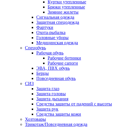
Куртки утепленные
Брюки утепленные
Зимние жилеты
Сигнальная одежда
Защитная спецодежда
Фартуки
Охота-рыбалка
Головные уборы
Медицинская одежда
Спецобувь
Рабочая обувь
Рабочие ботинки
Рабочие сапоги
ЭВА, ПВХ обувь
Берцы
Повседневная обувь
СИЗ
Защита глаз
Защита головы
Защита дыхания
Средства защиты от падений с высоты
Защита рук
Средства защиты кожи
Хозтовары
Трикотаж/Повседневная одежда