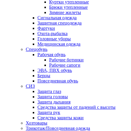
Куртки утепленные
Брюки утепленные
Зимние жилеты
Сигнальная одежда
Защитная спецодежда
Фартуки
Охота-рыбалка
Головные уборы
Медицинская одежда
Спецобувь
Рабочая обувь
Рабочие ботинки
Рабочие сапоги
ЭВА, ПВХ обувь
Берцы
Повседневная обувь
СИЗ
Защита глаз
Защита головы
Защита дыхания
Средства защиты от падений с высоты
Защита рук
Средства защиты кожи
Хозтовары
Трикотаж/Повседневная одежда