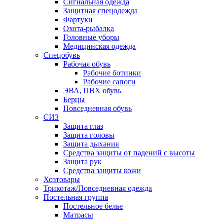
Сигнальная одежда
Защитная спецодежда
Фартуки
Охота-рыбалка
Головные уборы
Медицинская одежда
Спецобувь
Рабочая обувь
Рабочие ботинки
Рабочие сапоги
ЭВА, ПВХ обувь
Берцы
Повседневная обувь
СИЗ
Защита глаз
Защита головы
Защита дыхания
Средства защиты от падений с высоты
Защита рук
Средства защиты кожи
Хозтовары
Трикотаж/Повседневная одежда
Постельная группа
Постельное белье
Матрасы