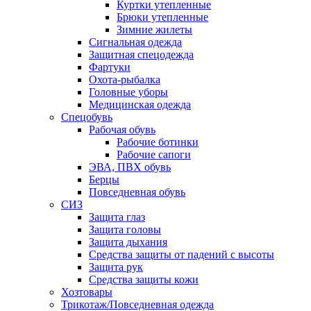
Куртки утепленные
Брюки утепленные
Зимние жилеты
Сигнальная одежда
Защитная спецодежда
Фартуки
Охота-рыбалка
Головные уборы
Медицинская одежда
Спецобувь
Рабочая обувь
Рабочие ботинки
Рабочие сапоги
ЭВА, ПВХ обувь
Берцы
Повседневная обувь
СИЗ
Защита глаз
Защита головы
Защита дыхания
Средства защиты от падений с высоты
Защита рук
Средства защиты кожи
Хозтовары
Трикотаж/Повседневная одежда