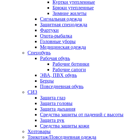
Куртки утепленные
Брюки утепленные
Зимние жилеты
Сигнальная одежда
Защитная спецодежда
Фартуки
Охота-рыбалка
Головные уборы
Медицинская одежда
Спецобувь
Рабочая обувь
Рабочие ботинки
Рабочие сапоги
ЭВА, ПВХ обувь
Берцы
Повседневная обувь
СИЗ
Защита глаз
Защита головы
Защита дыхания
Средства защиты от падений с высоты
Защита рук
Средства защиты кожи
Хозтовары
Трикотаж/Повседневная одежда