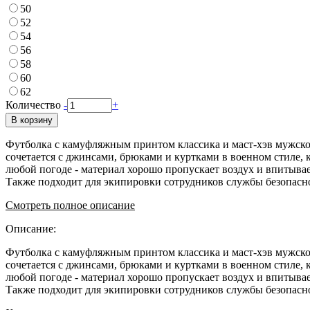
50
52
54
56
58
60
62
Количество
-
+
В корзину
Футболка с камуфляжным принтом классика и маст-хэв мужског
сочетается с джинсами, брюками и куртками в военном стиле,
любой погоде - материал хорошо пропускает воздух и впитывае
Также подходит для экипировки сотрудников службы безопасн
Смотреть полное описание
Описание:
Футболка с камуфляжным принтом классика и маст-хэв мужског
сочетается с джинсами, брюками и куртками в военном стиле,
любой погоде - материал хорошо пропускает воздух и впитывае
Также подходит для экипировки сотрудников службы безопасн