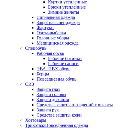
Куртки утепленные
Брюки утепленные
Зимние жилеты
Сигнальная одежда
Защитная спецодежда
Фартуки
Охота-рыбалка
Головные уборы
Медицинская одежда
Спецобувь
Рабочая обувь
Рабочие ботинки
Рабочие сапоги
ЭВА, ПВХ обувь
Берцы
Повседневная обувь
СИЗ
Защита глаз
Защита головы
Защита дыхания
Средства защиты от падений с высоты
Защита рук
Средства защиты кожи
Хозтовары
Трикотаж/Повседневная одежда