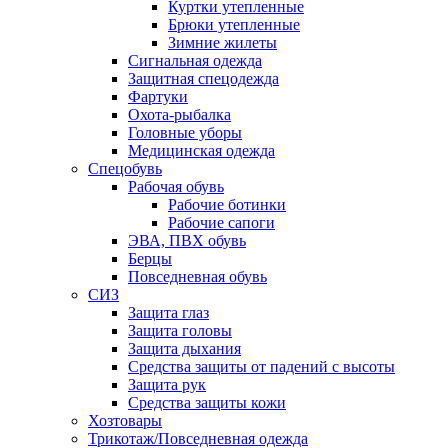
Куртки утепленные
Брюки утепленные
Зимние жилеты
Сигнальная одежда
Защитная спецодежда
Фартуки
Охота-рыбалка
Головные уборы
Медицинская одежда
Спецобувь
Рабочая обувь
Рабочие ботинки
Рабочие сапоги
ЭВА, ПВХ обувь
Берцы
Повседневная обувь
СИЗ
Защита глаз
Защита головы
Защита дыхания
Средства защиты от падений с высоты
Защита рук
Средства защиты кожи
Хозтовары
Трикотаж/Повседневная одежда