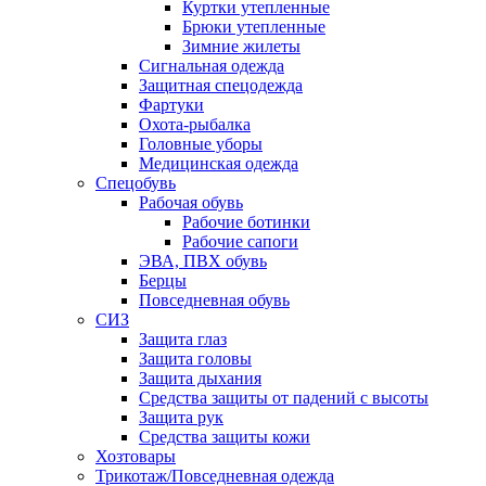
Куртки утепленные
Брюки утепленные
Зимние жилеты
Сигнальная одежда
Защитная спецодежда
Фартуки
Охота-рыбалка
Головные уборы
Медицинская одежда
Спецобувь
Рабочая обувь
Рабочие ботинки
Рабочие сапоги
ЭВА, ПВХ обувь
Берцы
Повседневная обувь
СИЗ
Защита глаз
Защита головы
Защита дыхания
Средства защиты от падений с высоты
Защита рук
Средства защиты кожи
Хозтовары
Трикотаж/Повседневная одежда