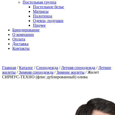
Постельная группа
Постельное белье
Матрасы
Полотенца
Одеяла, подушки
Прочее
Брендирование
О компании
Оплата
Доставка
Контакты
Главная
/
Каталог
/
Спецодежда
/
Летняя спецодежда
/
Летние
жилеты
/
Зимняя спецодежда
/
Зимние жилеты
/
Жилет
СИРИУС-ТЕХНО (флис дублированный) олива