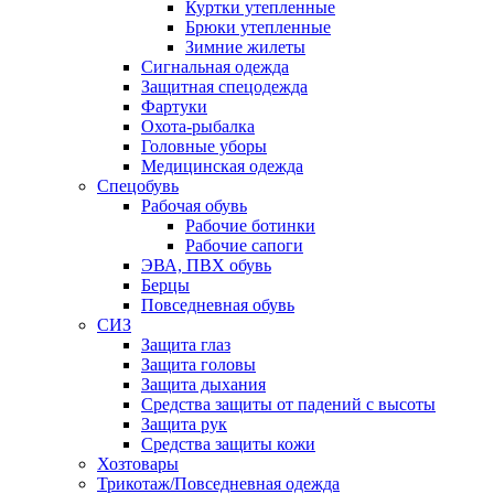
Куртки утепленные
Брюки утепленные
Зимние жилеты
Сигнальная одежда
Защитная спецодежда
Фартуки
Охота-рыбалка
Головные уборы
Медицинская одежда
Спецобувь
Рабочая обувь
Рабочие ботинки
Рабочие сапоги
ЭВА, ПВХ обувь
Берцы
Повседневная обувь
СИЗ
Защита глаз
Защита головы
Защита дыхания
Средства защиты от падений с высоты
Защита рук
Средства защиты кожи
Хозтовары
Трикотаж/Повседневная одежда