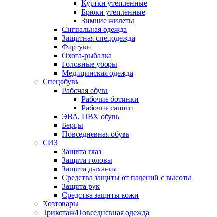
Куртки утепленные
Брюки утепленные
Зимние жилеты
Сигнальная одежда
Защитная спецодежда
Фартуки
Охота-рыбалка
Головные уборы
Медицинская одежда
Спецобувь
Рабочая обувь
Рабочие ботинки
Рабочие сапоги
ЭВА, ПВХ обувь
Берцы
Повседневная обувь
СИЗ
Защита глаз
Защита головы
Защита дыхания
Средства защиты от падений с высоты
Защита рук
Средства защиты кожи
Хозтовары
Трикотаж/Повседневная одежда