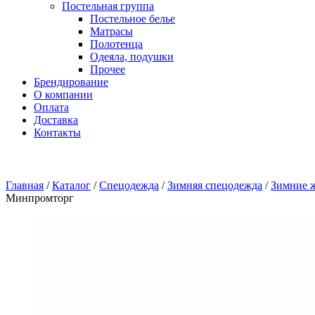
Постельная группа
Постельное белье
Матрасы
Полотенца
Одеяла, подушки
Прочее
Брендирование
О компании
Оплата
Доставка
Контакты
Главная
/
Каталог
/
Спецодежда
/
Зимняя спецодежда
/
Зимние 
Минпромторг