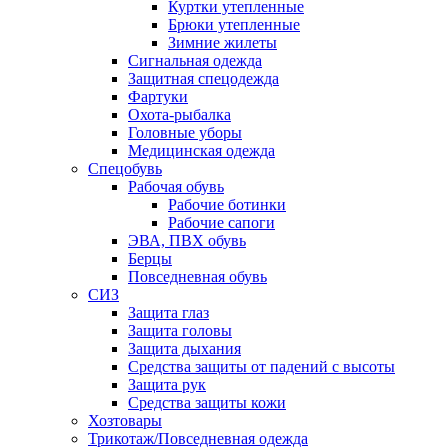
Куртки утепленные
Брюки утепленные
Зимние жилеты
Сигнальная одежда
Защитная спецодежда
Фартуки
Охота-рыбалка
Головные уборы
Медицинская одежда
Спецобувь
Рабочая обувь
Рабочие ботинки
Рабочие сапоги
ЭВА, ПВХ обувь
Берцы
Повседневная обувь
СИЗ
Защита глаз
Защита головы
Защита дыхания
Средства защиты от падений с высоты
Защита рук
Средства защиты кожи
Хозтовары
Трикотаж/Повседневная одежда