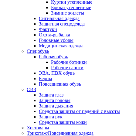
Куртки утепленные
Брюки утепленные
Зимние жилеты
Сигнальная одежда
Защитная спецодежда
Фартуки
Охота-рыбалка
Головные уборы
Медицинская одежда
Спецобувь
Рабочая обувь
Рабочие ботинки
Рабочие сапоги
ЭВА, ПВХ обувь
Берцы
Повседневная обувь
СИЗ
Защита глаз
Защита головы
Защита дыхания
Средства защиты от падений с высоты
Защита рук
Средства защиты кожи
Хозтовары
Трикотаж/Повседневная одежда