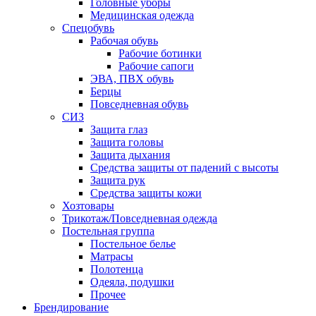
Головные уборы
Медицинская одежда
Спецобувь
Рабочая обувь
Рабочие ботинки
Рабочие сапоги
ЭВА, ПВХ обувь
Берцы
Повседневная обувь
СИЗ
Защита глаз
Защита головы
Защита дыхания
Средства защиты от падений с высоты
Защита рук
Средства защиты кожи
Хозтовары
Трикотаж/Повседневная одежда
Постельная группа
Постельное белье
Матрасы
Полотенца
Одеяла, подушки
Прочее
Брендирование