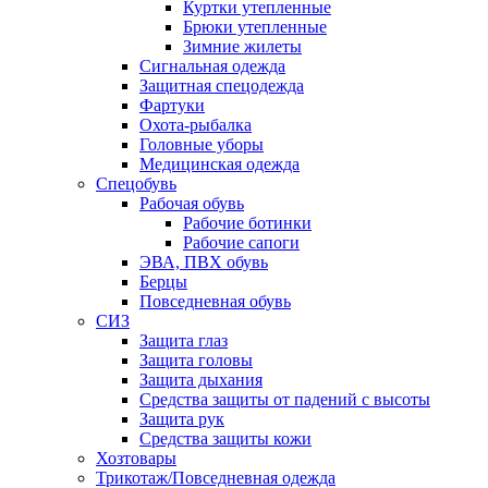
Куртки утепленные
Брюки утепленные
Зимние жилеты
Сигнальная одежда
Защитная спецодежда
Фартуки
Охота-рыбалка
Головные уборы
Медицинская одежда
Спецобувь
Рабочая обувь
Рабочие ботинки
Рабочие сапоги
ЭВА, ПВХ обувь
Берцы
Повседневная обувь
СИЗ
Защита глаз
Защита головы
Защита дыхания
Средства защиты от падений с высоты
Защита рук
Средства защиты кожи
Хозтовары
Трикотаж/Повседневная одежда