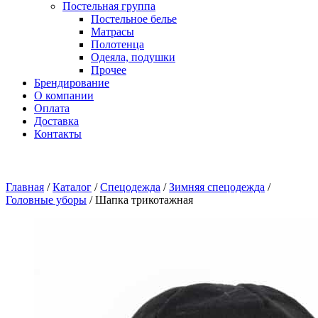
Постельная группа
Постельное белье
Матрасы
Полотенца
Одеяла, подушки
Прочее
Брендирование
О компании
Оплата
Доставка
Контакты
Главная
/
Каталог
/
Спецодежда
/
Зимняя спецодежда
/
Головные уборы
/
Шапка трикотажная