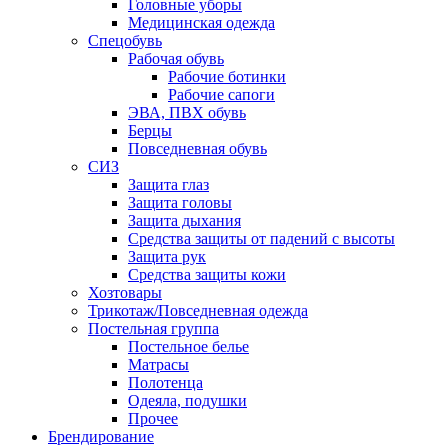
Головные уборы
Медицинская одежда
Спецобувь
Рабочая обувь
Рабочие ботинки
Рабочие сапоги
ЭВА, ПВХ обувь
Берцы
Повседневная обувь
СИЗ
Защита глаз
Защита головы
Защита дыхания
Средства защиты от падений с высоты
Защита рук
Средства защиты кожи
Хозтовары
Трикотаж/Повседневная одежда
Постельная группа
Постельное белье
Матрасы
Полотенца
Одеяла, подушки
Прочее
Брендирование