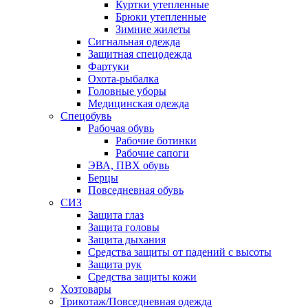
Куртки утепленные
Брюки утепленные
Зимние жилеты
Сигнальная одежда
Защитная спецодежда
Фартуки
Охота-рыбалка
Головные уборы
Медицинская одежда
Спецобувь
Рабочая обувь
Рабочие ботинки
Рабочие сапоги
ЭВА, ПВХ обувь
Берцы
Повседневная обувь
СИЗ
Защита глаз
Защита головы
Защита дыхания
Средства защиты от падений с высоты
Защита рук
Средства защиты кожи
Хозтовары
Трикотаж/Повседневная одежда