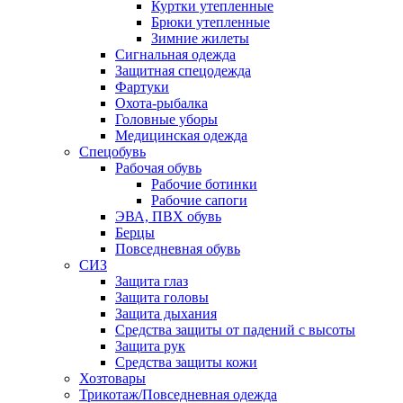
Куртки утепленные
Брюки утепленные
Зимние жилеты
Сигнальная одежда
Защитная спецодежда
Фартуки
Охота-рыбалка
Головные уборы
Медицинская одежда
Спецобувь
Рабочая обувь
Рабочие ботинки
Рабочие сапоги
ЭВА, ПВХ обувь
Берцы
Повседневная обувь
СИЗ
Защита глаз
Защита головы
Защита дыхания
Средства защиты от падений с высоты
Защита рук
Средства защиты кожи
Хозтовары
Трикотаж/Повседневная одежда