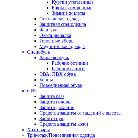
Куртки утепленные
Брюки утепленные
Зимние жилеты
Сигнальная одежда
Защитная спецодежда
Фартуки
Охота-рыбалка
Головные уборы
Медицинская одежда
Спецобувь
Рабочая обувь
Рабочие ботинки
Рабочие сапоги
ЭВА, ПВХ обувь
Берцы
Повседневная обувь
СИЗ
Защита глаз
Защита головы
Защита дыхания
Средства защиты от падений с высоты
Защита рук
Средства защиты кожи
Хозтовары
Трикотаж/Повседневная одежда