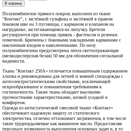
В корзину
Полукомбинезон прямого покроя, выполнен из ткани
"Контакт", с застёжкой гульфика и застёжкой в правом
боковом шве на 3 пуговицы, с карманом и клапаном на
нагруднике, застегивающимся на липучку. Бретели
регулируются при помощи пряжек - фастексов и резинки
помочной. Брючины с боковыми накладными карманами с
наклонным входом и наколенниками. По низу
полукомбинезона предусмотрена лента светоотражающая
(мелкодисперсная белая) 50 мм для обозначения сигнальной
видимости.
Ткань "Контакт 250А» отличается повышенным содержанием
хлопка и рекомендована для летней и зимней спецодежды с
антиэлектростатическими свойствами, исключающей
искрообразование и повышенным требованиям к
гигиеничности. Также ткань обладает высокими
прочностными характеристиками, низкой усадкой и
комфортом.
Одежда из антистатической смесовой ткани «Контакт»
обеспечивает надежную защиту от статического
электричества, отлично отталкивает загрязнения, в том числе
такие трудноудаляемые как машинное масло. Предоставляя
персоналу возможность выполнения основных задач и, в то