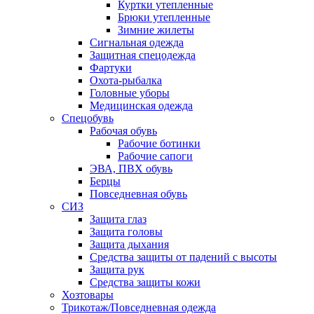
Куртки утепленные
Брюки утепленные
Зимние жилеты
Сигнальная одежда
Защитная спецодежда
Фартуки
Охота-рыбалка
Головные уборы
Медицинская одежда
Спецобувь
Рабочая обувь
Рабочие ботинки
Рабочие сапоги
ЭВА, ПВХ обувь
Берцы
Повседневная обувь
СИЗ
Защита глаз
Защита головы
Защита дыхания
Средства защиты от падений с высоты
Защита рук
Средства защиты кожи
Хозтовары
Трикотаж/Повседневная одежда