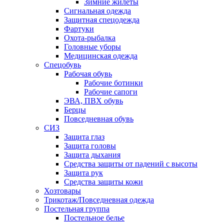
Зимние жилеты
Сигнальная одежда
Защитная спецодежда
Фартуки
Охота-рыбалка
Головные уборы
Медицинская одежда
Спецобувь
Рабочая обувь
Рабочие ботинки
Рабочие сапоги
ЭВА, ПВХ обувь
Берцы
Повседневная обувь
СИЗ
Защита глаз
Защита головы
Защита дыхания
Средства защиты от падений с высоты
Защита рук
Средства защиты кожи
Хозтовары
Трикотаж/Повседневная одежда
Постельная группа
Постельное белье