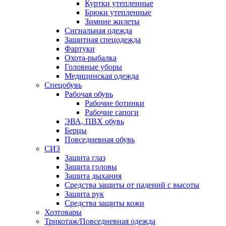
Куртки утепленные
Брюки утепленные
Зимние жилеты
Сигнальная одежда
Защитная спецодежда
Фартуки
Охота-рыбалка
Головные уборы
Медицинская одежда
Спецобувь
Рабочая обувь
Рабочие ботинки
Рабочие сапоги
ЭВА, ПВХ обувь
Берцы
Повседневная обувь
СИЗ
Защита глаз
Защита головы
Защита дыхания
Средства защиты от падений с высоты
Защита рук
Средства защиты кожи
Хозтовары
Трикотаж/Повседневная одежда