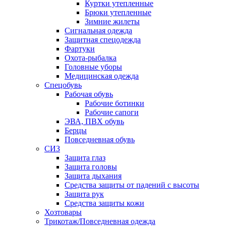
Куртки утепленные
Брюки утепленные
Зимние жилеты
Сигнальная одежда
Защитная спецодежда
Фартуки
Охота-рыбалка
Головные уборы
Медицинская одежда
Спецобувь
Рабочая обувь
Рабочие ботинки
Рабочие сапоги
ЭВА, ПВХ обувь
Берцы
Повседневная обувь
СИЗ
Защита глаз
Защита головы
Защита дыхания
Средства защиты от падений с высоты
Защита рук
Средства защиты кожи
Хозтовары
Трикотаж/Повседневная одежда