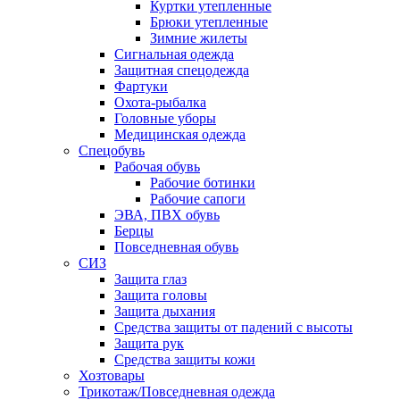
Куртки утепленные
Брюки утепленные
Зимние жилеты
Сигнальная одежда
Защитная спецодежда
Фартуки
Охота-рыбалка
Головные уборы
Медицинская одежда
Спецобувь
Рабочая обувь
Рабочие ботинки
Рабочие сапоги
ЭВА, ПВХ обувь
Берцы
Повседневная обувь
СИЗ
Защита глаз
Защита головы
Защита дыхания
Средства защиты от падений с высоты
Защита рук
Средства защиты кожи
Хозтовары
Трикотаж/Повседневная одежда