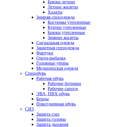
Брюки летние
Летние жилеты
Халаты
Зимняя спецодежда
Костюмы утепленные
Куртки утепленные
Брюки утепленные
Зимние жилеты
Сигнальная одежда
Защитная спецодежда
Фартуки
Охота-рыбалка
Головные уборы
Медицинская одежда
Спецобувь
Рабочая обувь
Рабочие ботинки
Рабочие сапоги
ЭВА, ПВХ обувь
Берцы
Повседневная обувь
СИЗ
Защита глаз
Защита головы
Защита дыхания