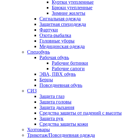
Куртки утепленные
Брюки утепленные
Зимние жилеты
Сигнальная одежда
Защитная спецодежда
Фартуки
Охота-рыбалка
Головные уборы
Медицинская одежда
Спецобувь
Рабочая обувь
Рабочие ботинки
Рабочие сапоги
ЭВА, ПВХ обувь
Берцы
Повседневная обувь
СИЗ
Защита глаз
Защита головы
Защита дыхания
Средства защиты от падений с высоты
Защита рук
Средства защиты кожи
Хозтовары
Трикотаж/Повседневная одежда