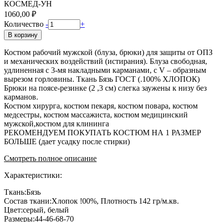
КОСМЕД-УН
1060,00 ₽
Количество
-
+
В корзину
Костюм рабочий мужской (блуза, брюки) для защиты от ОПЗ
и механических воздействий (истирания). Блуза свободная,
удлиненная с 3-мя накладными карманами, с V – образным
вырезом горловины. Ткань Бязь ГОСТ (.100% ХЛОПОК)
Брюки на поясе-резинке (2 ,3 см) слегка заужены к низу без
карманов.
Костюм хирурга, костюм пекаря, костюм повара, костюм
медсестры, костюм массажиста, костюм медицинский
мужской,костюм для клининга
РЕКОМЕНДУЕМ ПОКУПАТЬ КОСТЮМ НА 1 РАЗМЕР
БОЛЬШЕ (дает усадку после стирки)
Смотреть полное описание
Характеристики:
Ткань:Бязь
Состав ткани:Хлопок !00%, Плотность 142 гр/м.кв.
Цвет:серый, белый
Размеры:44-46-68-70