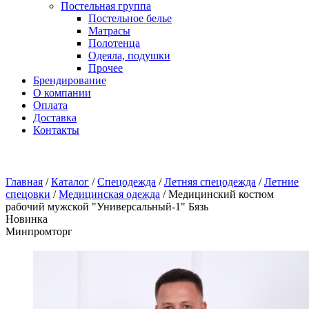
Постельная группа
Постельное белье
Матрасы
Полотенца
Одеяла, подушки
Прочее
Брендирование
О компании
Оплата
Доставка
Контакты
Главная
/
Каталог
/
Спецодежда
/
Летняя спецодежда
/
Летние
спецовки
/
Медицинская одежда
/
Медицинский костюм
рабочий мужской "Универсальный-1" Бязь
Новинка
Минпромторг