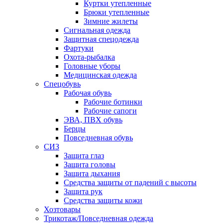
Куртки утепленные
Брюки утепленные
Зимние жилеты
Сигнальная одежда
Защитная спецодежда
Фартуки
Охота-рыбалка
Головные уборы
Медицинская одежда
Спецобувь
Рабочая обувь
Рабочие ботинки
Рабочие сапоги
ЭВА, ПВХ обувь
Берцы
Повседневная обувь
СИЗ
Защита глаз
Защита головы
Защита дыхания
Средства защиты от падений с высоты
Защита рук
Средства защиты кожи
Хозтовары
Трикотаж/Повседневная одежда