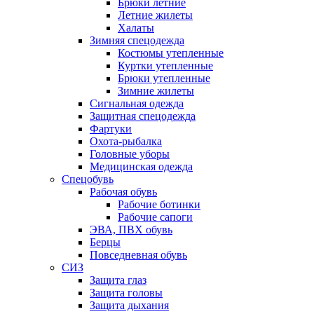
Брюки летние
Летние жилеты
Халаты
Зимняя спецодежда
Костюмы утепленные
Куртки утепленные
Брюки утепленные
Зимние жилеты
Сигнальная одежда
Защитная спецодежда
Фартуки
Охота-рыбалка
Головные уборы
Медицинская одежда
Спецобувь
Рабочая обувь
Рабочие ботинки
Рабочие сапоги
ЭВА, ПВХ обувь
Берцы
Повседневная обувь
СИЗ
Защита глаз
Защита головы
Защита дыхания