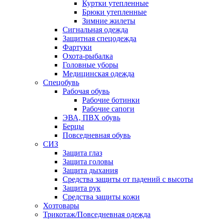
Куртки утепленные
Брюки утепленные
Зимние жилеты
Сигнальная одежда
Защитная спецодежда
Фартуки
Охота-рыбалка
Головные уборы
Медицинская одежда
Спецобувь
Рабочая обувь
Рабочие ботинки
Рабочие сапоги
ЭВА, ПВХ обувь
Берцы
Повседневная обувь
СИЗ
Защита глаз
Защита головы
Защита дыхания
Средства защиты от падений с высоты
Защита рук
Средства защиты кожи
Хозтовары
Трикотаж/Повседневная одежда